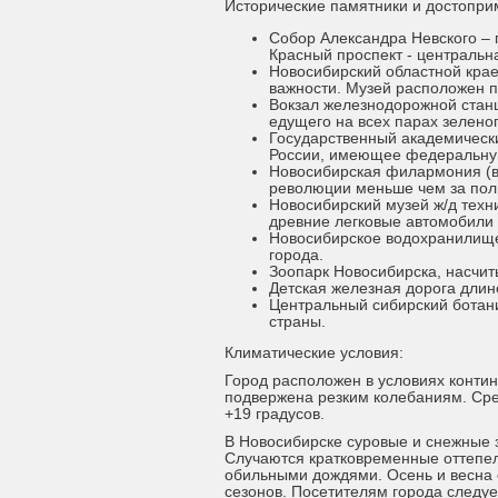
Исторические памятники и достопри
Собор Александра Невского – п
Красный проспект - центральн
Новосибирский областной кра
важности. Музей расположен п
Вокзал железнодорожной станц
едущего на всех парах зеленог
Государственный академическ
России, имеющее федеральну
Новосибирская филармония (в 
революции меньше чем за пол
Новосибирский музей ж/д техн
древние легковые автомобили
Новосибирское водохранилище
города.
Зоопарк Новосибирска, насчи
Детская железная дорога длин
Центральный сибирский ботани
страны.
Климатические условия:
Город расположен в условиях контин
подвержена резким колебаниям. Сред
+19 градусов.
В Новосибирске суровые и снежные 
Случаются кратковременные оттепел
обильными дождями. Осень и весна 
сезонов. Посетителям города следуе