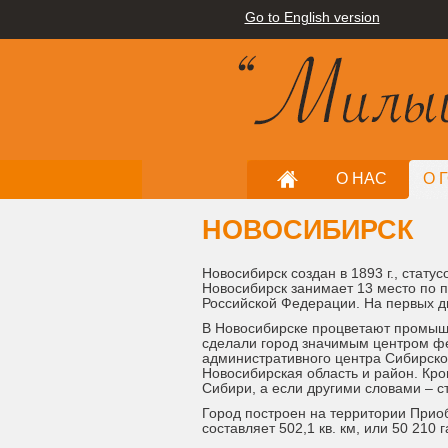
Go to English version
О НАС
О 
НОВОСИБИРСК
Новосибирск создан в 1893 г., стату
Новосибирск занимает 13 место по п
Российской Федерации. На первых дв
В Новосибирске процветают промышле
сделали город значимым центром фе
административного центра Сибирског
Новосибирская область и район. Кр
Сибири, а если другими словами – с
Город построен на территории Приоб
составляет 502,1 кв. км, или 50 210