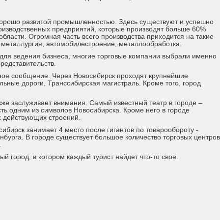
 хорошо развитой промышленностью. Здесь существуют и успешно
оизводственных предприятий, которые производят больше 60%
бласти. Огромная часть всего производства приходится на такие
, металлургия, автомобилестроение, металлообработка.
 для ведения бизнеса, многие торговые компании выбрали именно
редставительств.
тное сообщение. Через Новосибирск проходят крупнейшие
ьные дороги, Транссибирская магистраль. Кроме того, город
же заслуживает внимания. Самый известный театр в городе –
сть одним из символов Новосибирска. Кроме него в городе
х действующих строений.
ибирск занимает 4 место после гигантов по товарообороту -
нбурга. В городе существует большое количество торговых центров
.
й город, в котором каждый турист найдет что-то свое.