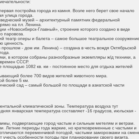
мечательности:
ервая постройка города из камня. Возле него берет свое начало
ая улица города.
еведческий музей – архитектурный памятник федеральной
рямо на пл. Ленина.
ии «Новосибирск-Главный», строение которого создано в виде
о паровоза.
ий театр оперы и балета – самое большое театральное сооружени
ю ценность.
прошлом - дом им. Ленина) – создана в честь вождя Октябрьской
года.
ики, в котором собраны разнообразные экземпляры ж/д техники, а
 времен СССР.
 площадью 1082 кв. км - постоянное место для отдыха жителей
тывающий более 700 видов жителей животного мира.
ой более 5 км.
ческий сад – самый большой по площади в азиатской части
ентальной климатической зоны. Температура воздуха тут
няя январская температура составляет -16 градусов, июльская -
зимы, подвергающие город частым и сильным метелям и ветрам.
и. Летние периоды года жаркие, но кратковременные с частыми и
отличаются переменчивой погодой, частыми заморозками на смен
т учесть особенности погоды при планировании своего визита.