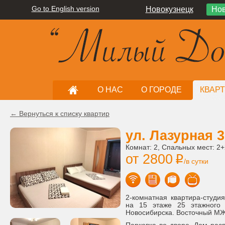
Go to English version
Новокузнецк
Нов
О НАС
О ГОРОДЕ
КВАР
← Вернуться к списку квартир
ул. Лазурная 3
Комнат: 2, Спальных мест: 2
от 2800
i
/в сутки
2-комнатная квартира-студи
на 15 этаже 25 этажного 
Новосибирска. Восточный МЖ