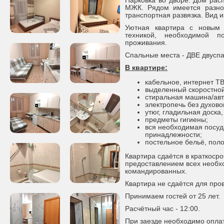
Парковка во дворе. Дом рас
МЖК. Рядом имеется разно
транспортная развязка. Вид и
Уютная квартира с новым 
техникой, необходимой 
проживания.
Спальные места - ДВЕ двуспа
В квартире:
кабельное, интернет ТВ
выделенный скоростной
стиральная машина/авт
электропечь без духово
утюг, гладильная доска,
предметы гигиены;
вся необходимая посуд
принадлежности;
постельное бельё, поло
Квартира сдаётся в краткоср
предоставлением всех необх
командированных.
Квартира не сдаётся для про
Принимаем гостей от 25 лет.
Расчётный час - 12:00.
При заезде необходимо оплат