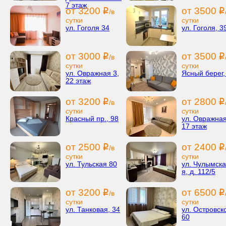
7 этаж
от 3200
от 3500
i
i
/в
сутки
сутки
ул. Гоголя 34
ул. Гоголя, 3
от 3000
от 3500
i
i
/в
сутки
сутки
ул. Овражная 3,
Ясный берег,
22 этаж
от 3200
от 2800
i
i
/в
сутки
сутки
Красный пр., 98
ул. Овражная
17 этаж
от 2500
от 2400
i
i
/в
сутки
сутки
ул. Тульская 80
ул. Чулымска
я, д. 112/5
от 3200
от 6500
i
i
/в
сутки
сутки
ул. Танковая, 34
ул. Островско
60