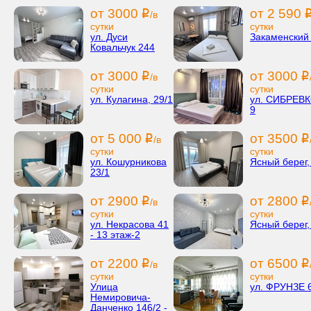
от 3000
от 2 590
i
/в
сутки
сутки
ул. Дуси
Закаменский
Ковальчук 244
от 3000
от 3000
i
i
/в
сутки
сутки
ул. Кулагина, 29/1
ул. СИБРЕВ
9
от 5 000
от 3500
i
i
/в
сутки
сутки
ул. Кошурникова
Ясный берег,
23/1
от 2900
от 2800
i
i
/в
сутки
сутки
ул. Некрасова 41
Ясный берег,
- 13 этаж-2
от 2200
от 6500
i
i
/в
сутки
сутки
Улица
ул. ФРУНЗЕ 
Немировича-
Данченко 146/2 -