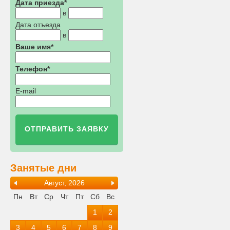
Дата приезда
*
в
Дата отъезда
в
Ваше имя
*
Телефон
*
E-mail
Занятые дни
Август, 2026
Пн
Вт
Ср
Чт
Пт
Сб
Вс
1
2
3
4
5
6
7
8
9