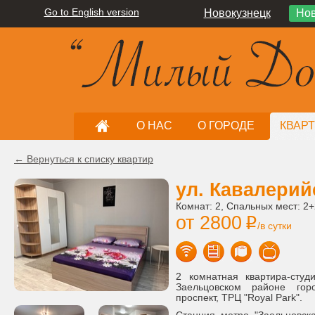
Go to English version
Новокузнецк
Нов
О НАС
О ГОРОДЕ
КВАР
← Вернуться к списку квартир
ул. Кавалерий
Комнат: 2, Спальных мест: 2+
от 2800
i
/в сутки
2 комнатная квартира-сту
Заельцовском районе гор
проспект, ТРЦ "Royal Park".