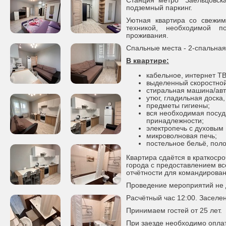
Станция метро "Заельцовск
подземный паркинг.
Уютная квартира со свежи
техникой, необходимой 
проживания.
Спальные места - 2-спальная
В квартире:
кабельное, интернет ТВ
выделенный скоростной
стиральная машина/авт
утюг, гладильная доска,
предметы гигиены;
вся необходимая посуд
принадлежности;
электропечь с духовым
микроволновая печь;
постельное бельё, пол
Квартира сдаётся в краткоср
города с предоставлением в
отчётности для командирова
Проведение мероприятий не 
Расчётный час 12:00. Заселен
Принимаем гостей от 25 лет.
При заезде необходимо оплат