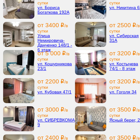
сутки
сутки
ул. Бориса
ул. Никитина 6
Богаткова 192А
от 3400
от 2500
i
i
/в
/в
сутки
сутки
Улица
ул. Сибирская
Немировича-
31А
Данченко 148/1 -
6 этаж
от 5 000
от 3200
i
i
/в
/в
сутки
сутки
ул. Кошурникова
ул. Костычева
23/1
74/1 - 8 этаж
от 2200
от 3200
i
i
/в
/в
сутки
сутки
ул. Кубовая 47/1
ул. Гоголя 34
от 3000
от 3500
i
i
/в
/в
сутки
сутки
ул. СИБРЕВКОМА
Ясный берег, 
9
от 2400
от 3500
i
i
/в
/в