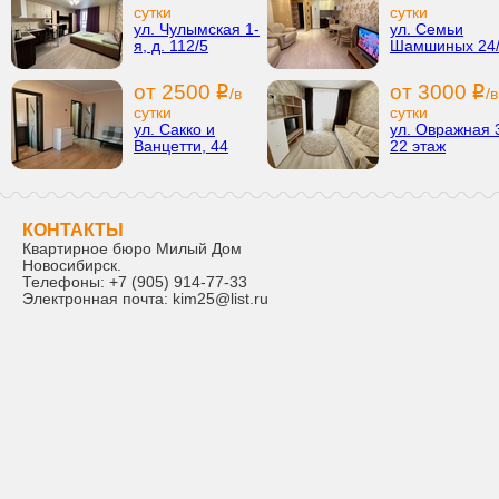
сутки
сутки
ул. Чулымская 1-
ул. Семьи
я, д. 112/5
Шамшиных 24
от 2500
от 3000
i
i
/в
/в
сутки
сутки
ул. Сакко и
ул. Овражная 
Ванцетти, 44
22 этаж
КОНТАКТЫ
Квартирное бюро Милый Дом
Новосибирск
.
Телефоны:
+7 (905) 914-77-33
Электронная почта:
kim25@list.ru