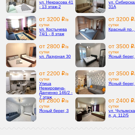
ул. Некрасова 41
ул. Сибирска
- 13 этаж-2
31А
от 3200
от 3200
i
i
/в
сутки
сутки
ул. Костычева
Красный пр.,
74/1 - 8 этаж
от 2800
от 3500
i
i
/в
сутки
сутки
ул. Лазурная 30
Ясный берег,
от 2200
от 3500
i
i
/в
сутки
сутки
Улица
Ясный берег,
Немировича-
Данченко 146/2 -
7 этаж
от 2800
от 2400
i
i
/в
сутки
сутки
Ясный берег, 3
ул. Чулымска
я, д. 112/5