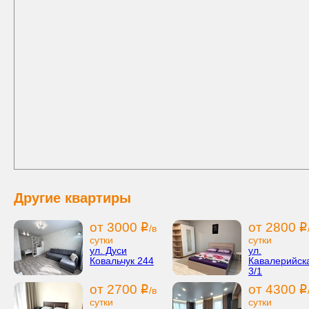
Другие квартиры
от 3000
от 2800
i
i
/в
сутки
сутки
ул. Дуси
ул.
Ковальчук 244
Кавалерийск
3/1
от 2700
от 4300
i
i
/в
сутки
сутки