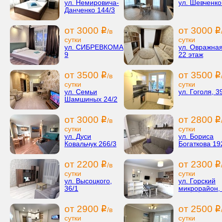
ул. Немировича-
ул. Шевченко
Данченко 144/3
от 3000
от 3000
i
i
/в
сутки
сутки
ул. СИБРЕВКОМА
ул. Овражная
9
22 этаж
от 3500
от 3500
i
i
/в
сутки
сутки
ул. Семьи
ул. Гоголя, 3
Шамшиных 24/2
от 3000
от 2800
i
i
/в
сутки
сутки
ул. Дуси
ул. Бориса
Ковальчук 266/3
Богаткова 19
от 2200
от 2300
i
i
/в
сутки
сутки
ул. Высоцкого,
ул. Горский
36/1
микрорайон, 
от 2900
от 2500
i
i
/в
сутки
сутки