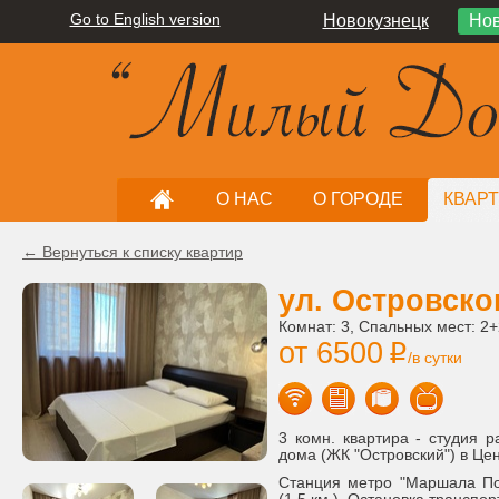
Go to English version
Новокузнецк
Нов
О НАС
О ГОРОДЕ
КВАР
← Вернуться к списку квартир
ул. Островског
Комнат: 3, Спальных мест: 2
от 6500
i
/в сутки
3 комн. квартира - студия р
дома (ЖК "Островский") в Це
Станция метро "Маршала Пок