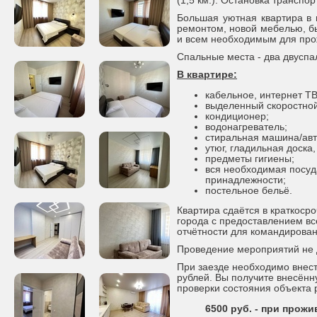
(1,5 км.). Остановка транспор
Большая уютная квартира в н
ремонтом, новой мебелью, б
и всем необходимым для про
Спальные места - два двуспа
В квартире:
кабельное, интернет ТВ
выделенный скоростной
кондиционер;
водонагреватель;
стиральная машина/авт
утюг, гладильная доска,
предметы гигиены;
вся необходимая посуд
принадлежности;
постельное бельё.
Квартира сдаётся в краткоср
города с предоставлением в
отчётности для командирова
Проведение мероприятий не 
При заезде необходимо внест
рублей. Вы получите внесённ
проверки состояния объекта
6500 руб. - при прожи