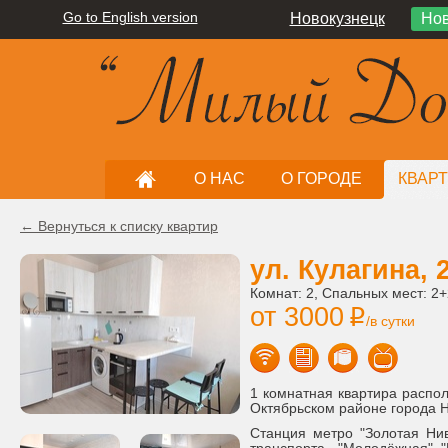
Go to English version
Новокузнецк
Нов
О НАС
О ГОРОДЕ
КВАР
← Вернуться к списку квартир
ул. Кулагина, 
Комнат: 2, Спальных мест: 2+
от 3000
i
/в сутки
1 комнатная квартира распол
Октябрьском районе города 
Станция метро "Золотая Нив