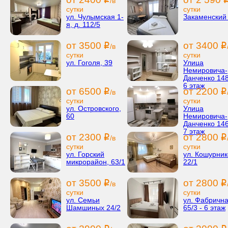
/в
сутки
сутки
ул. Чулымская 1-
Закаменский
я, д. 112/5
от 3500
от 3400
i
i
/в
сутки
сутки
ул. Гоголя, 39
Улица
Немировича-
Данченко 148
6 этаж
от 6500
от 2200
i
i
/в
сутки
сутки
ул. Островского,
Улица
60
Немировича-
Данченко 146
7 этаж
от 2300
от 2800
i
i
/в
сутки
сутки
ул. Горский
ул. Кошурник
микрорайон, 63/1
22/1
от 3500
от 2800
i
i
/в
сутки
сутки
ул. Семьи
ул. Фабричн
Шамшиных 24/2
65/3 - 6 этаж