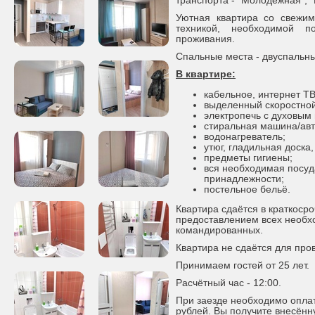
транспорта - "Молодёжная", 
Уютная квартира со свежи
техникой, необходимой 
проживания.
Спальные места - двуспальны
В квартире:
кабельное, интернет ТВ
выделенный скоростной
электропечь с духовым
стиральная машина/авт
водонагреватель;
утюг, гладильная доска,
предметы гигиены;
вся необходимая посуд
принадлежности;
постельное бельё.
Квартира сдаётся в краткоср
предоставлением всех необх
командированных.
Квартира не сдаётся для про
Принимаем гостей от 25 лет.
Расчётный час - 12:00.
При заезде необходимо оплат
рублей. Вы получите внесённ