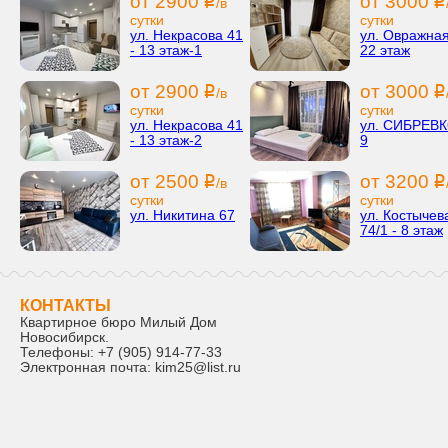
от 2900
от 3000
i
i
/в
сутки
сутки
ул. Некрасова 41
ул. Овражная
- 13 этаж-1
22 этаж
от 2900
от 3000
i
i
/в
сутки
сутки
ул. Некрасова 41
ул. СИБРЕВ
- 13 этаж-2
9
от 2500
от 3200
i
i
/в
сутки
сутки
ул. Никитина 67
ул. Костычев
74/1 - 8 этаж
КОНТАКТЫ
Квартирное бюро Милый Дом
Новосибирск
.
Телефоны:
+7 (905) 914-77-33
Электронная почта:
kim25@list.ru