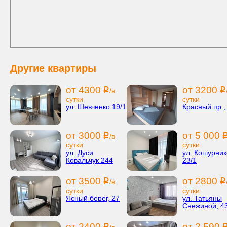
Другие квартиры
от 4300
от 3200
i
i
/в
сутки
сутки
ул. Шевченко 19/1
Красный пр.,
от 3000
от 5 000
i
/в
сутки
сутки
ул. Дуси
ул. Кошурник
Ковальчук 244
23/1
от 3500
от 2800
i
i
/в
сутки
сутки
Ясный берег, 27
ул. Татьяны
Снежиной, 4
от 2400
от 2 590
i