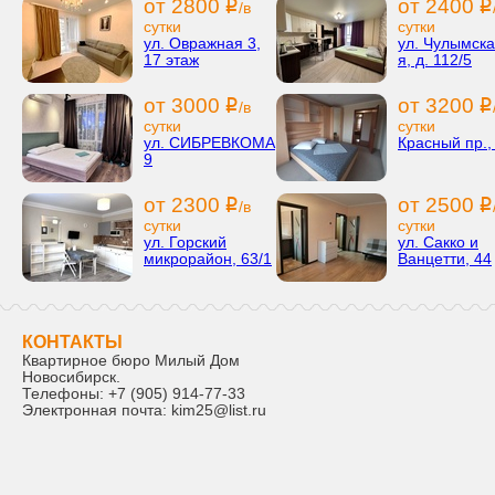
от 2800
от 2400
i
i
/в
сутки
сутки
ул. Овражная 3,
ул. Чулымска
17 этаж
я, д. 112/5
от 3000
от 3200
i
i
/в
сутки
сутки
ул. СИБРЕВКОМА
Красный пр.,
9
от 2300
от 2500
i
i
/в
сутки
сутки
ул. Горский
ул. Сакко и
микрорайон, 63/1
Ванцетти, 44
КОНТАКТЫ
Квартирное бюро Милый Дом
Новосибирск
.
Телефоны:
+7 (905) 914-77-33
Электронная почта:
kim25@list.ru