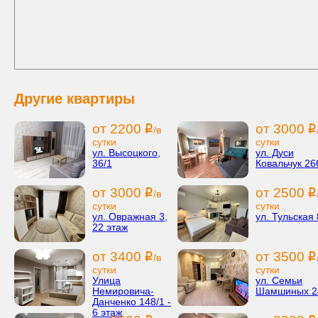
Другие квартиры
от 2200
от 3000
i
i
/в
сутки
сутки
ул. Высоцкого,
ул. Дуси
36/1
Ковальчук 26
от 3000
от 2500
i
i
/в
сутки
сутки
ул. Овражная 3,
ул. Тульская
22 этаж
от 3400
от 3500
i
i
/в
сутки
сутки
Улица
ул. Семьи
Немировича-
Шамшиных 2
Данченко 148/1 -
6 этаж