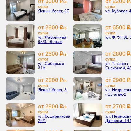
от 3500
от 2200
i
i
/в
сутки
сутки
Ясный берег, 27
ул. Кубовая 
от 2800
от 6500
i
i
/в
сутки
сутки
ул. Фабричная
ул. ФРУНЗЕ 
65/3 - 6 этаж
от 2500
от 2800
i
i
/в
сутки
сутки
ул. Сибирская
ул. Татьяны
31А
Снежиной, 4
от 2800
от 2900
i
i
/в
сутки
сутки
Ясный берег, 3
ул. Некрасов
- 13 этаж-2
от 2800
от 2700
i
i
/в
сутки
сутки
ул. Кошурникова
ул. Немирови
22/1
Данченко 144