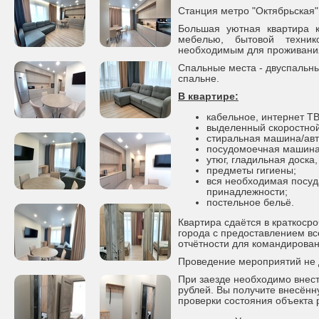
Станция метро "Октябрьская"
Большая уютная квартира 
мебелью, бытовой техни
необходимым для проживани
Спальные места - двуспальны
спальне.
В квартире:
кабельное, интернет ТВ
выделенный скоростной
стиральная машина/авт
посудомоечная машина
утюг, гладильная доска,
предметы гигиены;
вся необходимая посуд
принадлежности;
постельное бельё.
Квартира сдаётся в краткоср
города с предоставлением в
отчётности для командирова
Проведение мероприятий не 
При заезде необходимо внест
рублей. Вы получите внесённ
проверки состояния объекта