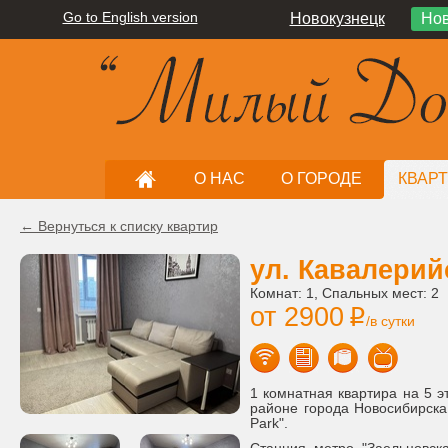
Go to English version
Новокузнецк
Нов
О НАС
О ГОРОДЕ
КВАР
← Вернуться к списку квартир
ул. Кавалерий
Комнат: 1, Спальных мест: 2
от 2900
i
/в сутки
1 комнатная квартира на 5 э
районе города Новосибирска
Park".