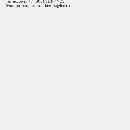
Телефоны:
+7 (905) 914-77-33
Электронная почта:
kim25@list.ru