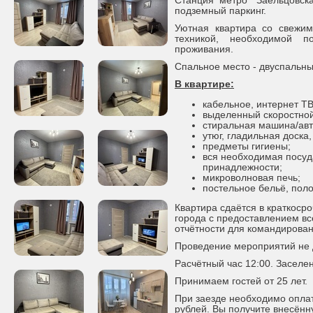
Станция метро "Заельцовск
подземный паркинг.
Уютная квартира со свежи
техникой, необходимой 
проживания.
Спальное место - двуспальны
В квартире:
кабельное, интернет ТВ
выделенный скоростной
стиральная машина/авт
утюг, гладильная доска,
предметы гигиены;
вся необходимая посуд
принадлежности;
микроволновая печь;
постельное бельё, пол
Квартира сдаётся в краткоср
города с предоставлением в
отчётности для командирова
Проведение мероприятий не 
Расчётный час 12:00. Заселен
Принимаем гостей от 25 лет.
При заезде необходимо оплат
рублей. Вы получите внесённ