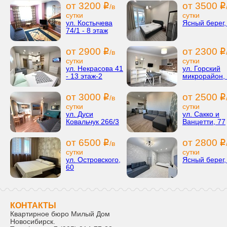
от 3200
от 3500
i
i
/в
сутки
сутки
ул. Костычева
Ясный берег,
74/1 - 8 этаж
от 2900
от 2300
i
i
/в
сутки
сутки
ул. Некрасова 41
ул. Горский
- 13 этаж-2
микрорайон, 
от 3000
от 2500
i
i
/в
сутки
сутки
ул. Дуси
ул. Сакко и
Ковальчук 266/3
Ванцетти, 77
от 6500
от 2800
i
i
/в
сутки
сутки
ул. Островского,
Ясный берег,
60
КОНТАКТЫ
Квартирное бюро Милый Дом
Новосибирск
.