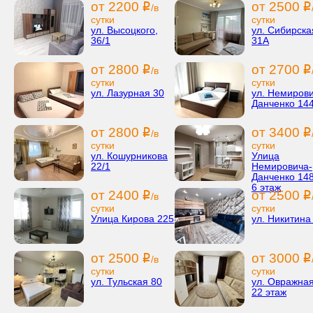
от 2200
от 2500
i
i
/в
сутки
сутки
ул. Высоцкого,
ул. Сибирска
36/1
31А
от 2800
от 2700
i
i
/в
сутки
сутки
ул. Лазурная 30
ул. Немирови
Данченко 144
от 2800
от 3400
i
i
/в
сутки
сутки
ул. Кошурникова
Улица
22/1
Немировича-
Данченко 148
6 этаж
от 2400
от 2500
i
i
/в
сутки
сутки
Улица Кирова 225
ул. Никитина
от 2500
от 3000
i
i
/в
сутки
сутки
ул. Тульская 80
ул. Овражная
22 этаж