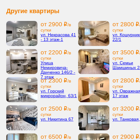
Другие квартиры
от 2900
от 2800
i
i
/в
сутки
сутки
ул. Некрасова 41
ул. Кошурник
- 13 этаж-1
22/1
от 2200
от 3500
i
i
/в
сутки
сутки
Улица
ул. Семьи
Немировича-
Шамшиных 2
Данченко 146/2 -
7 этаж
от 2300
от 2800
i
i
/в
сутки
сутки
ул. Горский
ул. Овражная
микрорайон, 63/1
17 этаж
от 2500
от 3200
i
i
/в
сутки
сутки
ул. Никитина 67
ул. Танковая,
от 6500
от 2900
i
i
/в