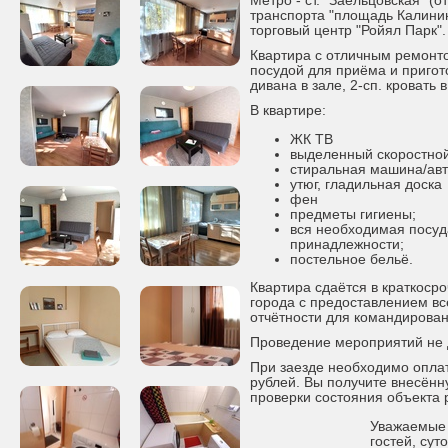
Метро - ст. "Заельцовская" (
транспорта "площадь Калинин
торговый центр "Ройял Парк".
Квартира с отличным ремонт
посудой для приёма и пригот
дивана в зале, 2-сп. кровать 
В квартире:
ЖК ТВ
выделенный скоростной
стиральная машина/ав
утюг, гладильная доска
фен
предметы гигиены;
вся необходимая посуд
принадлежности;
постельное бельё.
Квартира сдаётся в краткоср
города с предоставлением в
отчётности для командирова
Проведение мероприятий не 
При заезде необходимо оплат
рублей. Вы получите внесённ
проверки состояния объекта
Уважаемые г
гостей, сут