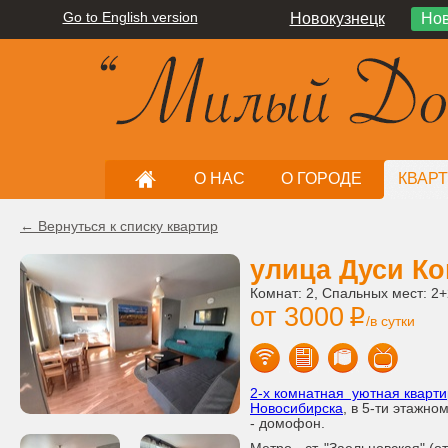
Go to English version
Новокузнецк
Нов
О НАС
О ГОРОДЕ
КВАР
← Вернуться к списку квартир
улица Дуси Ко
Комнат: 2, Спальных мест: 2
от 3000
i
/в сутки
2-х комнатная уютная кварти
Новосибирска
, в 5-ти этажн
- домофон.