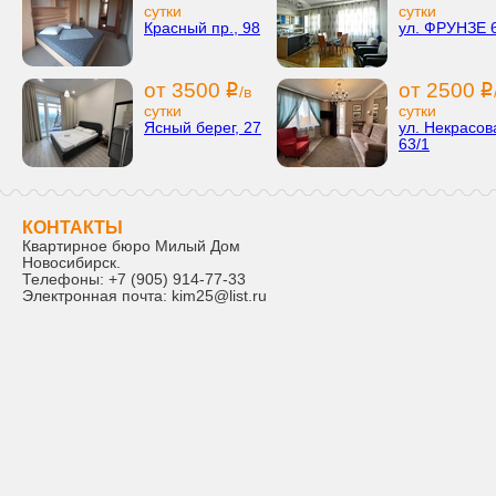
сутки
сутки
Красный пр., 98
ул. ФРУНЗЕ 
от 3500
от 2500
i
i
/в
сутки
сутки
Ясный берег, 27
ул. Некрасов
63/1
КОНТАКТЫ
Квартирное бюро Милый Дом
Новосибирск
.
Телефоны:
+7 (905) 914-77-33
Электронная почта:
kim25@list.ru