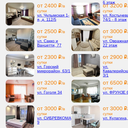
6 этаж
от 2400
от 3200
i
i
/в
сутки
сутки
ул. Чулымская 1-
ул. Костычев
я, д. 112/5
74/1 - 8 этаж
от 2500
от 3000
i
i
/в
сутки
сутки
ул. Сакко и
ул. Овражная
Ванцетти, 77
22 этаж
от 2300
от 2900
i
i
/в
сутки
сутки
ул. Горский
ул.
микрорайон, 63/1
Кавалерийск
3/1
от 3200
от 6500
i
i
/в
сутки
сутки
ул. Гоголя 34
ул. ФРУНЗЕ 
от 3000
от 3000
i
i
/в
сутки
сутки
ул. СИБРЕВКОМА
ул. Кулагина,
9