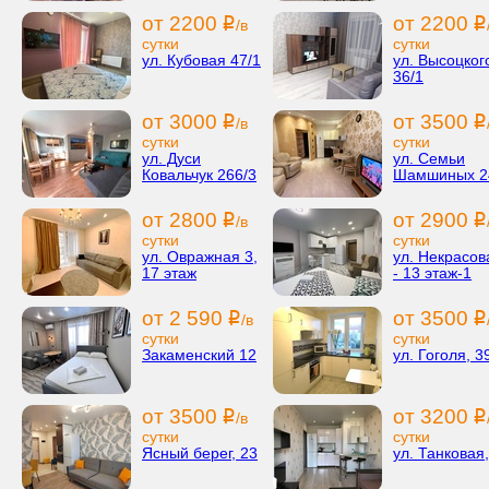
от 2200
от 2200
i
i
/в
сутки
сутки
ул. Кубовая 47/1
ул. Высоцког
36/1
от 3000
от 3500
i
i
/в
сутки
сутки
ул. Дуси
ул. Семьи
Ковальчук 266/3
Шамшиных 2
от 2800
от 2900
i
i
/в
сутки
сутки
ул. Овражная 3,
ул. Некрасов
17 этаж
- 13 этаж-1
от 2 590
от 3500
i
i
/в
сутки
сутки
Закаменский 12
ул. Гоголя, 3
от 3500
от 3200
i
i
/в
сутки
сутки
Ясный берег, 23
ул. Танковая,