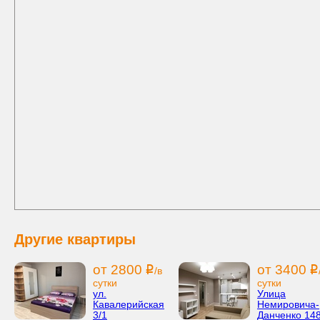
Другие квартиры
от 2800
от 3400
i
i
/в
сутки
сутки
ул.
Улица
Кавалерийская
Немировича-
3/1
Данченко 148