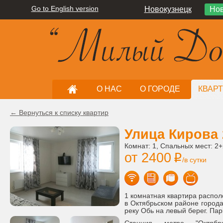
Go to English version
Новокузнецк
Нов
О НАС
О ГОРОДЕ
КВАР
← Вернуться к списку квартир
Улица Кирова 
Комнат: 1, Спальных мест: 2+
от 2400
i
/в сутки
1 комнатная квартира распол
в Октябрьском районе города
реку Обь на левый берег. Па