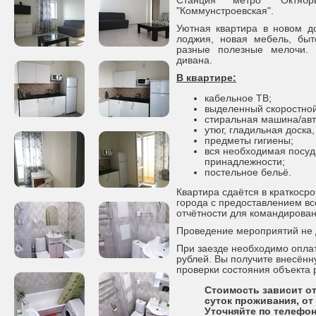
Станция метро "Октябр
"Коммунстроевская".
Уютная квартира в новом д
лоджия, новая мебель, быт
разные полезные мелочи. 
дивана.
В квартире:
кабельное ТВ;
выделенный скоростной
стиральная машина/авт
утюг, гладильная доска,
предметы гигиены;
вся необходимая посуд
принадлежности;
постельное бельё.
Квартира сдаётся в краткоср
города с предоставлением в
отчётности для командирова
Проведение мероприятий не 
При заезде необходимо оплат
рублей. Вы получите внесённ
проверки состояния объекта
Стоимость зависит от
суток проживания, от
Уточняйте по телефон