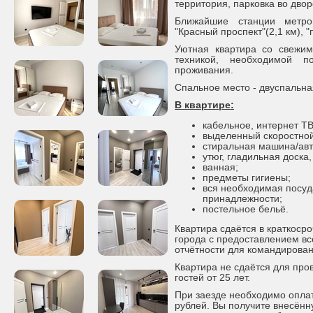
территория, парковка во двор
Ближайшие станции метро:"
"Красный проспект"(2,1 км), "
Уютная квартира со свежи
техникой, необходимой 
проживания.
Спальное место - двуспальна
В квартире:
кабельное, интернет ТВ
выделенный скоростной
стиральная машина/авт
утюг, гладильная доска,
ванная;
предметы гигиены;
вся необходимая посуд
принадлежности;
постельное бельё.
Квартира сдаётся в краткоср
города с предоставлением в
отчётности для командирова
Квартира не сдаётся для пр
гостей от 25 лет.
При заезде необходимо оплат
рублей. Вы получите внесённ