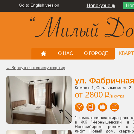
Go to English version
Новокузнецк
Нов
О НАС
О ГОРОДЕ
КВАР
← Вернуться к списку квартир
ул. Фабричная 
Комнат: 1, Спальных мест: 2
от 2800
i
/в сутки
1 комнатная квартира распол
в ЖК "Чернышевский" в 
Новосибирске рядом с 
лифт. Новый дом, квартир