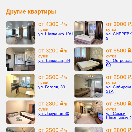
Другие квартиры
от 4300
от 3000
i
i
/в
сутки
сутки
ул. Шевченко 19/1
ул. СИБРЕВ
9
от 3200
от 6500
i
i
/в
сутки
сутки
ул. Танковая, 34
ул. Островско
60
от 3500
от 2500
i
i
/в
сутки
сутки
ул. Гоголя, 39
ул. Сибирска
31А
от 2800
от 3500
i
i
/в
сутки
сутки
ул. Лазурная 30
ул. Семьи
Шамшиных 2
от 2500
от 2800
i
i
/в