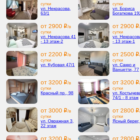
сутки
сутки
ул. Некрасова,
ул. Бориса
63/1
Богаткова 19
от 2900
от 2900
i
i
/в
сутки
сутки
ул. Некрасова 41
ул. Некрасов
- 13 этаж-2
- 13 этаж-1
от 2200
от 2500
i
i
/в
сутки
сутки
ул. Кубовая 47/1
ул. Сакко и
Ванцетти, 77
от 3200
от 3200
i
i
/в
сутки
сутки
Красный пр., 98
ул. Костычев
74/1 - 8 этаж
от 3000
от 2800
i
i
/в
сутки
сутки
ул. Овражная 3,
Ясный берег,
22 этаж
от 3200
от 2800
i
i
/в