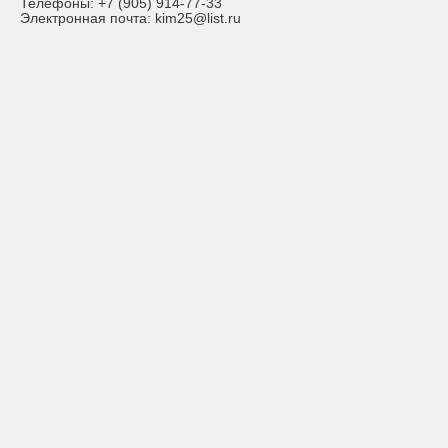
Телефоны:
+7 (905) 914-77-33
Электронная почта:
kim25@list.ru