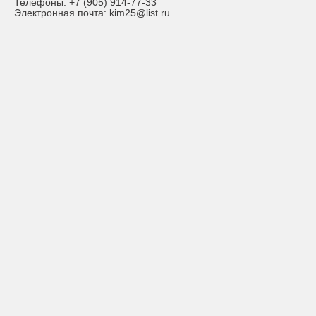
Телефоны:
+7 (905) 914-77-33
Электронная почта:
kim25@list.ru