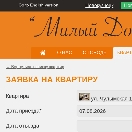
Go to English version
Новокузнецк
Нов
О НАС
О ГОРОДЕ
КВАР
← Вернуться к списку квартир
ЗАЯВКА НА КВАРТИРУ
Квартира
ул. Чулымская 1-
Дата приезда*
Дата отъезда