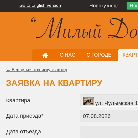
Go to English version
Новокузнецк
Нов
О НАС
О ГОРОДЕ
КВАР
← Вернуться к списку квартир
ЗАЯВКА НА КВАРТИРУ
Квартира
ул. Чулымская 1-
Дата приезда*
Дата отъезда