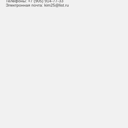
Телефоны:
+7 (905) 914-77-33
Электронная почта:
kim25@list.ru