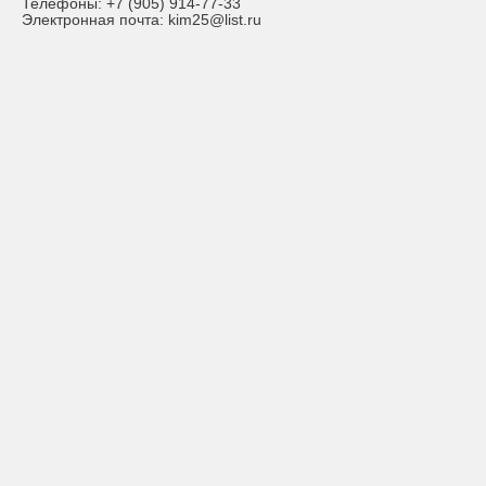
Телефоны:
+7 (905) 914-77-33
Электронная почта:
kim25@list.ru