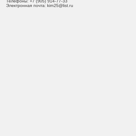
Телефоны:
+7 (905) 914-77-33
Электронная почта:
kim25@list.ru