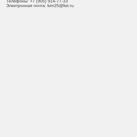
Телефоны:
+7 (905) 914-77-33
Электронная почта:
kim25@list.ru