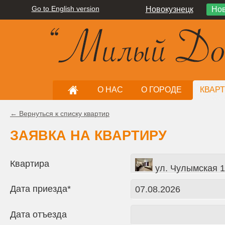
Go to English version
Новокузнецк
Нов
О НАС
О ГОРОДЕ
КВАР
← Вернуться к списку квартир
ЗАЯВКА НА КВАРТИРУ
Квартира
ул. Чулымская 1-
Дата приезда*
Дата отъезда